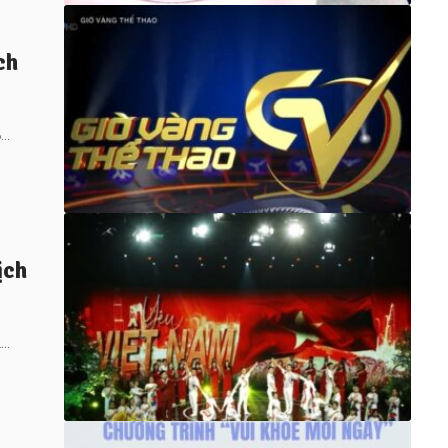
ch
o…
ịch
n…