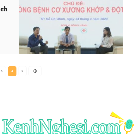
ịch
3
4
5