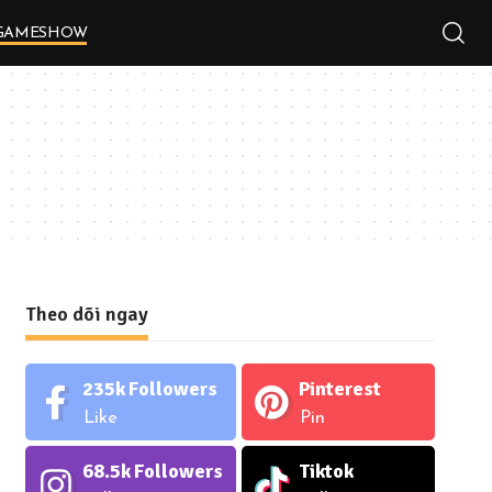
GAMESHOW
Theo dõi ngay
235k
Followers
Pinterest
Like
Pin
68.5k
Followers
Tiktok