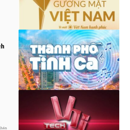
ch
khán