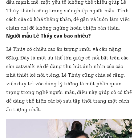
đấu mạnh mẽ, một yếu tố không thể thiếu giúp Lê
Thúy thành công trong sự nghiệp người mẫu. Tính
cách của cô khá thẳng thắn, dễ gần và luôn làm việc
chăm chỉ để không ngừng hoàn thiện bản thân.
Người mẫu Lê Thúy cao bao nhiêu?
Lê Thúy có chiều cao ấn tượng 1m81 và cân nặng
65kg. Đây là một ưu thế lớn giúp cô nổi bật trên các
sàn catwalk và dễ dàng thu hút ánh nhìn của các
nhà thiết kế nổi tiếng. Lê Thúy cũng chia sẻ rằng,
việc duy trì vóc dáng lý tưởng là một phần quan
trọng trong nghề người mẫu, điều này giúp cô có thể
dễ dàng thể hiện các bộ sưu tập thời trang một cách
ấn tượng nhất.