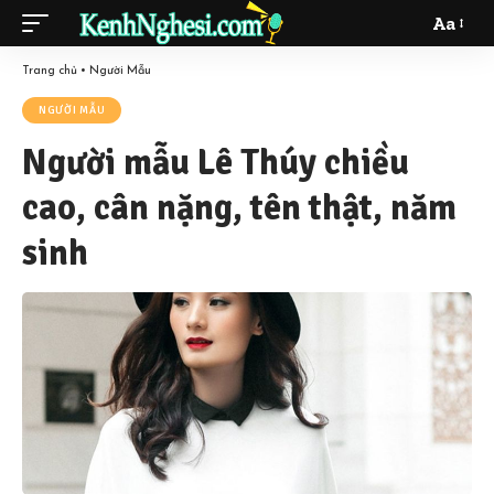
Aa
Font
Resizer
Trang chủ
•
Người Mẫu
NGƯỜI MẪU
Người mẫu Lê Thúy chiều
cao, cân nặng, tên thật, năm
sinh