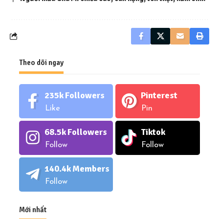
Theo dõi ngay
235k
Followers
Pinterest
Like
Pin
68.5k
Followers
Tiktok
Follow
Follow
140.4k
Members
Follow
Mới nhất