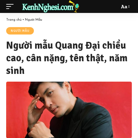
Aa
Font
Resizer
Trang chủ
•
Người Mẫu
NGƯỜI MẪU
Người mẫu Quang Đại chiều
cao, cân nặng, tên thật, năm
sinh