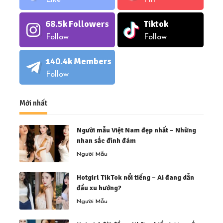
Like
Pin
68.5k
Followers
Tiktok
Follow
Follow
140.4k
Members
Follow
Mới nhất
Người mẫu Việt Nam đẹp nhất – Những
nhan sắc đình đám
Người Mẫu
Hotgirl TikTok nổi tiếng – Ai đang dẫn
đầu xu hướng?
Người Mẫu