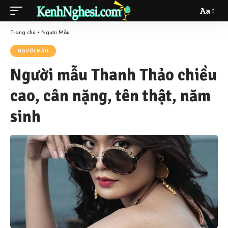
Aa
Font
Resizer
Trang chủ
•
Người Mẫu
NGƯỜI MẪU
Người mẫu Thanh Thảo chiều
cao, cân nặng, tên thật, năm
sinh