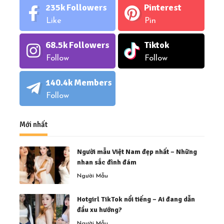
235k
Followers
Pinterest
Like
Pin
68.5k
Followers
Tiktok
Follow
Follow
140.4k
Members
Follow
Mới nhất
Người mẫu Việt Nam đẹp nhất – Những
nhan sắc đình đám
Người Mẫu
Hotgirl TikTok nổi tiếng – Ai đang dẫn
đầu xu hướng?
Người Mẫu