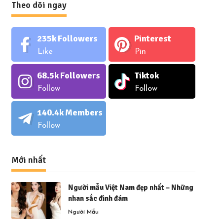
Theo dõi ngay
235k
Followers
Pinterest
Like
Pin
68.5k
Followers
Tiktok
Follow
Follow
140.4k
Members
Follow
Mới nhất
Người mẫu Việt Nam đẹp nhất – Những
nhan sắc đình đám
Người Mẫu