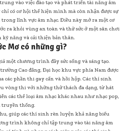
trung vào việc đào tạo và phát triển tài năng âm
g chỉ có cơ hội thể hiện mình mà còn nhận được sự
a trong lĩnh vực âm nhạc. Điều này mở ra một cơ
ước ra khỏi vùng an toàn và thử sức ở một sân chơi
ện kỹ năng và cải thiện bản thân.
ớc Mơ có những gì?
ả một chương trình đầy sức sống và sáng tạo.
ác trường Cao đẳng, Đại học khu vực phía Nam được
 các phần thi gay cấn và hồi hộp. Các thí sinh
ều vòng thi với những thử thách đa dạng, từ hát
diễn các thể loại âm nhạc khác nhau như nhạc pop,
t truyền thống.
hu, giúp các thí sinh rèn luyện khả năng biểu
hương trình không chỉ tập trung vào tài năng âm