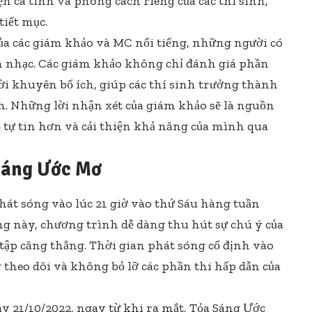
n cá tính và phong cách riêng của các thí sinh,
tiết mục.
ủa các giám khảo và MC nổi tiếng, những người có
nhạc. Các giám khảo không chỉ đánh giá phần
ời khuyên bổ ích, giúp các thí sinh trưởng thành
. Những lời nhận xét của giám khảo sẽ là nguồn
ọ tự tin hơn và cải thiện khả năng của mình qua
 Sáng Ước Mơ
át sóng vào lúc 21 giờ vào thứ Sáu hàng tuần
ng này, chương trình dễ dàng thu hút sự chú ý của
tập căng thẳng. Thời gian phát sóng cố định vào
 theo dõi và không bỏ lỡ các phần thi hấp dẫn của
y 21/10/2022, ngay từ khi ra mắt, Tỏa Sáng Ước