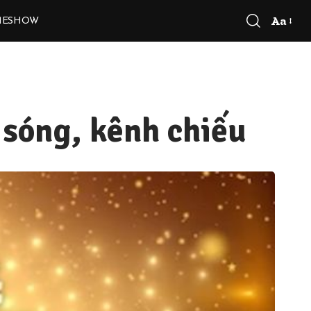
Aa
MESHOW
Font
Resizer
 sóng, kênh chiếu