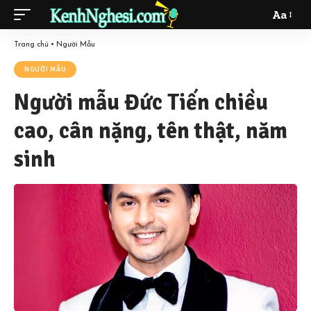
Aa
Font
Resizer
Trang chủ
•
Người Mẫu
NGƯỜI MẪU
Người mẫu Đức Tiến chiều
cao, cân nặng, tên thật, năm
sinh