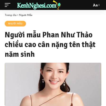
Aa
Font
Resizer
Trang chủ
•
Người Mẫu
NGƯỜI MẪU
Người mẫu Phan Như Thảo
chiều cao cân nặng tên thật
năm sinh