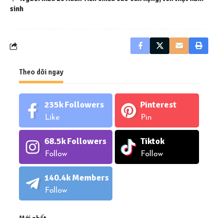
sinh
Theo dõi ngay
235k
Followers
Pinterest
Like
Pin
68.5k
Followers
Tiktok
Follow
Follow
140.4k
Members
Follow