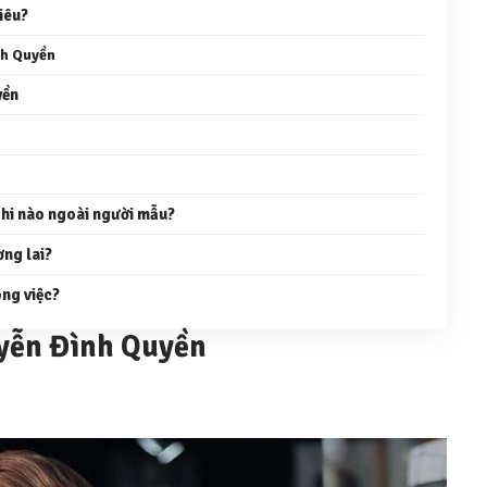
iêu?
nh Quyền
yền
thi nào ngoài người mẫu?
ơng lai?
ông việc?
yễn Đình Quyền