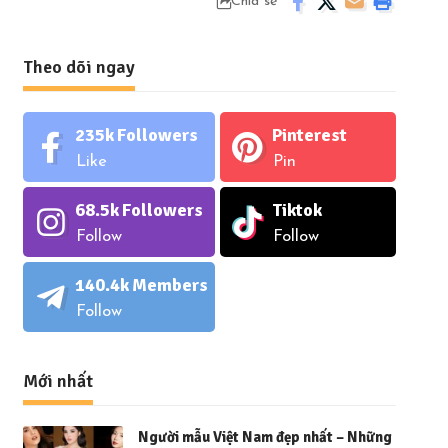
Chia sẻ
Theo dõi ngay
235k
Followers
Pinterest
Like
Pin
68.5k
Followers
Tiktok
Follow
Follow
140.4k
Members
Follow
Mới nhất
Người mẫu Việt Nam đẹp nhất – Những