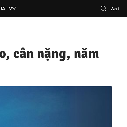
Aa
MESHOW
Font
Resizer
o, cân nặng, năm